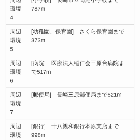
環境
787m
4
周辺
[幼稚園、保育園] さくら保育園まで
環境
373m
5
周辺
[病院] 医療法人稲仁会三原台病院ま
環境
で517m
6
周辺
[郵便局] 長崎三原郵便局まで521m
環境
7
周辺
[銀行] 十八親和銀行本原支店まで
環境
998m