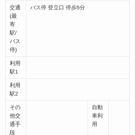
交通
バス停 登立口 停歩5分
(最
寄
駅/
バス
停)
利用
駅1
利用
駅2
その
自動
他交
車利
通手
用
段