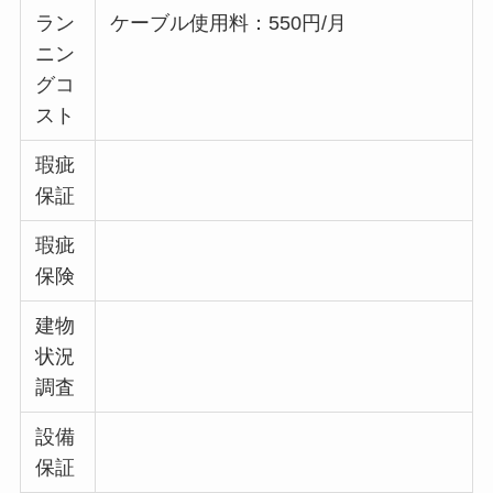
ラン
ケーブル使用料：550円/月
ニン
グコ
スト
瑕疵
保証
瑕疵
保険
建物
状況
調査
設備
保証