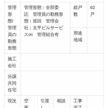
管理
管理形態：全部委
総戸
62
形
託 管理員の勤務形
数
戸
態/
態：巡回 管理会
管理
社：太平ビルサービ
用途
員の
ス㈱ 管理組合有
地域
勤務
形態
施工
会社
分譲
共同
住宅
現況
空
引渡
相談
工事
家
し
完了