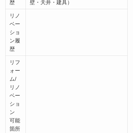
歴
壁・天井・建具）
リノ
ベー
ショ
ン履
歴
リフ
ォー
ム/
リノ
ベー
ショ
ン
可能
箇所