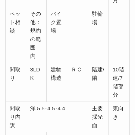
月
ペッ
その
バイ
駐輪
ト相
他：
ク置
場
談
規約
場
の範
囲
内
間取
3LD
建物
ＲＣ
階建/
10階
り
K
構造
階
建/7
階部
分
間取
洋 5.5･4.5･4.4
主要
東向
り内
採光
き
訳
面