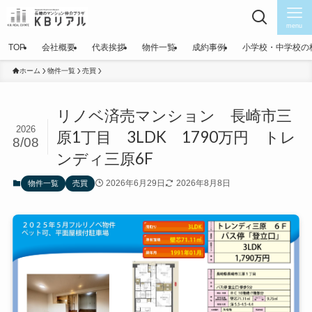
menu
TOP
会社概要
代表挨拶
物件一覧
成約事例
小学校・中学校の
ホーム
物件一覧
売買
リノベ済売マンション 長崎市三
2026
原1丁目 3LDK 1790万円 トレ
8/08
ンディ三原6F
2026年6月29日
2026年8月8日
物件一覧
売買