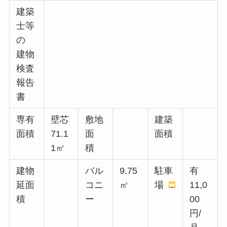
建築
士等
の
建物
検査
報告
書
専有
壁芯
敷地
建築
面積
71.1
面
面積
1㎡
積
建物
バル
9.75
駐車
有
延面
コニ
㎡
場
11,0
積
ー
00
円/