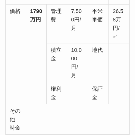
価格
1790
管理
7,50
平米
26.5
万円
費
0円/
単価
8万
月
円/
㎡
積立
10,0
地代
金
00
円/
月
権利
保証
金
金
その
他一
時金